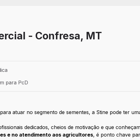
rcial - Confresa, MT
dica
Pessoa jurídica
ém para PcD
para PcD
para atuar no segmento de sementes, a Stine pode ter uma
issionais dedicados, cheios de motivação e que conheçam
s e no atendimento aos agricultores
, é ponto chave par