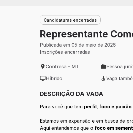
Candidaturas encerradas
Representante Come
Publicada em 05 de maio de 2026
Inscrições encerradas
Confresa - MT
Pessoa jurí
Local de trabalho: Confresa - MT
Tipo de vaga: 
Híbrido
Vaga tamb
Modelo de trabalho: Híbrido
Vaga também 
DESCRIÇÃO DA VAGA
Para você que tem
perfil, foco e paixão
Estamos em expansão e em busca de prof
Aqui entendemos que o
foco em semente