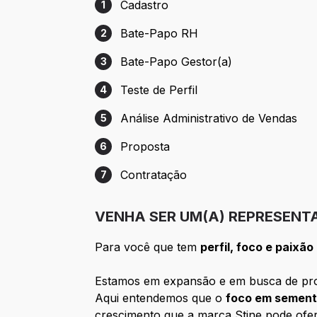
Cadastro
1
Etapa 1: Cadastro
Bate-Papo RH
2
Etapa 2: Bate-Papo RH
Bate-Papo Gestor(a)
3
Etapa 3: Bate-Papo Gestor(a)
Teste de Perfil
4
Etapa 4: Teste de Perfil
Análise Administrativo de Vendas
5
Etapa 5: Análise Administrativo de Venda
Proposta
6
Etapa 6: Proposta
Contratação
7
Etapa 7: Contratação
VENHA SER UM(A) REPRESENT
Para você que tem
perfil, foco e paixão
Estamos em expansão e em busca de prof
Aqui entendemos que o
foco em semente
crescimento que a marca Stine pode ofer